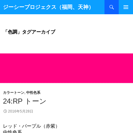
検
ジーシープロジェクス（福岡、天神）
索
コ
ン
テ
ン
「色調」タグアーカイブ
ツ
へ
ス
キ
ッ
プ
カラートーン
,
中性色系
24:RP トーン
2016年5月28日
レッド・パープル（赤紫）
中性色系