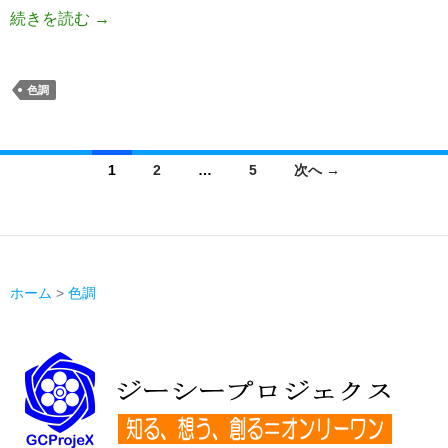
続きを読む
→
色調
投
1
2
…
5
次へ →
稿
ナ
ビ
ゲ
ホーム
>
色調
ー
シ
ョ
ン