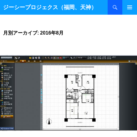
検
ジーシープロジェクス（福岡、天神）
索
コ
ン
テ
ン
月別アーカイブ: 2016年8月
ツ
へ
ス
キ
ッ
プ