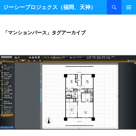
検
ジーシープロジェクス（福岡、天神）
索
コ
ン
テ
ン
「マンションパース」タグアーカイブ
ツ
へ
ス
キ
ッ
プ